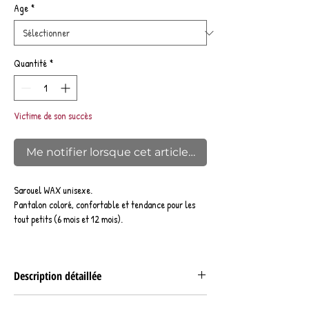
Age
*
Quantité
*
Victime de son succès
Me notifier lorsque cet article est disponible
Sarouel WAX unisexe.
Pantalon coloré, confortable et tendance pour les
tout petits (6 mois et 12 mois).
Description détaillée
Le sarouel bébé est un pantalon conçu pour le