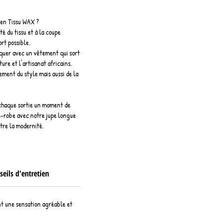
 en Tissu WAX ?
é du tissu et à la coupe
ort possible.
rquer avec un vêtement qui sort
ture et l'artisanat africains.
ement du style mais aussi de la
 chaque sortie un moment de
-robe avec notre jupe longue
ntre la modernité.
seils d'entretien
nt une sensation agréable et