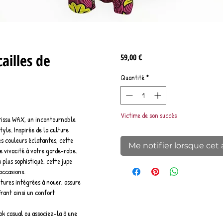
ailles de
Prix
59,00 €
Quantité
*
Victime de son succès
 tissu WAX, un incontournable
style. Inspirée de la culture
es couleurs éclatantes, cette
Me notifier lorsque cet 
de vivacité à votre garde-robe.
plus sophistiqué, cette jupe
 occasions.
ntures intégrées à nouer, assure
frant ainsi un confort
ok casual ou associez-la à une