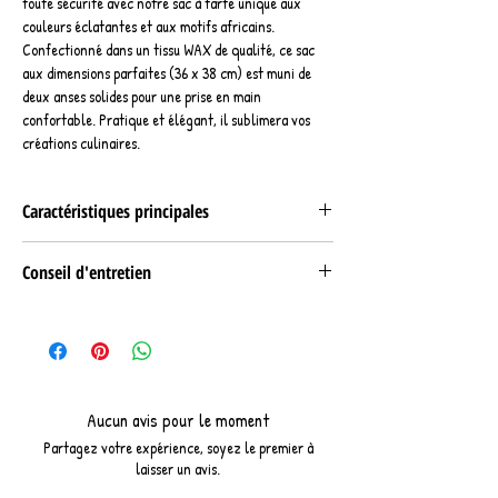
toute sécurité avec notre sac à tarte unique aux
couleurs éclatantes et aux motifs africains.
Confectionné dans un tissu WAX de qualité, ce sac
aux dimensions parfaites (36 x 38 cm) est muni de
deux anses solides pour une prise en main
confortable. Pratique et élégant, il sublimera vos
créations culinaires.
Caractéristiques principales
Composition :
Conseil d'entretien
Tissu WAX 100% coton
Doublure intérieure coton
Nettoyage en machine 30°.
Dimensions :
Longueur : 38 cm
largeur : 36 cm
Aucun avis pour le moment
Partagez votre expérience, soyez le premier à
laisser un avis.