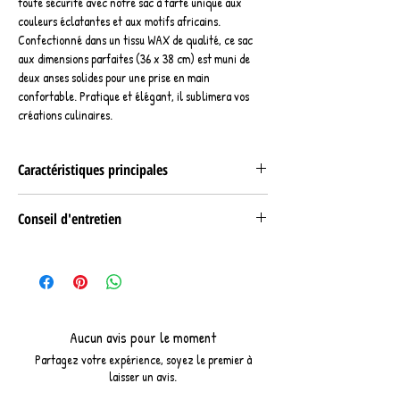
toute sécurité avec notre sac à tarte unique aux
couleurs éclatantes et aux motifs africains.
Confectionné dans un tissu WAX de qualité, ce sac
aux dimensions parfaites (36 x 38 cm) est muni de
deux anses solides pour une prise en main
confortable. Pratique et élégant, il sublimera vos
créations culinaires.
Caractéristiques principales
Composition :
Conseil d'entretien
Tissu WAX 100% coton
Doublure intérieure coton
Nettoyage en machine 30°.
Dimensions :
Longueur : 38 cm
largeur : 36 cm
Aucun avis pour le moment
Partagez votre expérience, soyez le premier à
laisser un avis.