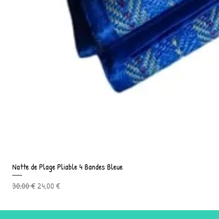
Natte de Plage Pliable 4 Bandes Bleue
Prix original
Prix promotionnel
30,00 €
24,00 €