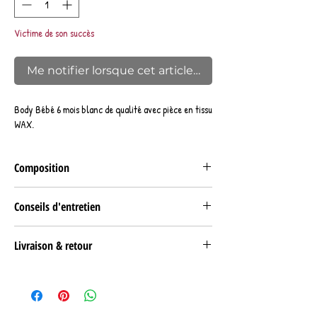
Victime de son succès
Me notifier lorsque cet article est disponible
Body Bébé 6 mois blanc de qualité avec pièce en tissu
WAX.
Composition
Body haut de gamme 100% coton (origine
Conseils d'entretien
Bangladesh)
Tissu WAX 100% coton
Lavage en machine 30°C
Livraison & retour
RETRAIT
Retrait gratuit Click & collect sur rendez-vous à
notre stand sur les marchés nantais (44).