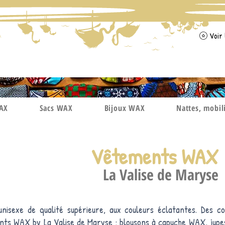
Voir 
WAX
Sacs WAX
Bijoux WAX
Nattes, mobil
Vêtements WAX
La Valise de Maryse
exe de qualité supérieure, aux couleurs éclatantes. Des co
nts WAX by La Valise de Maryse : blousons à capuche WAX, jup