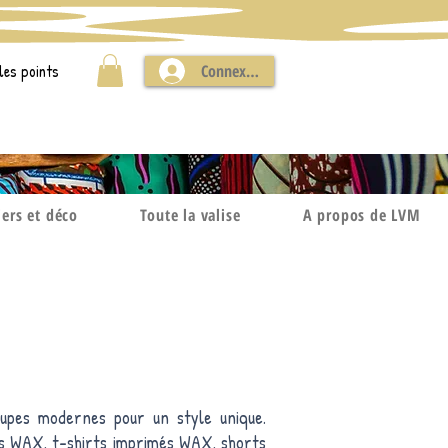
les points
Connexion
iers et déco
Toute la valise
A propos de LVM
upes modernes pour un style unique.
es WAX, t-shirts imprimés WAX, shorts