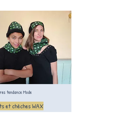
res tendance Mode
ts et chèches WAX