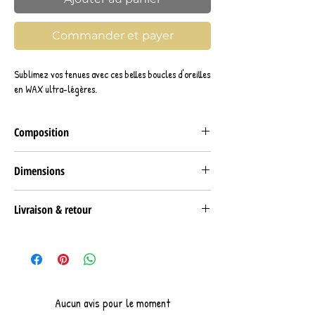
Commander et payer
Sublimez vos tenues avec ces belles boucles d'oreilles
en WAX ultra-légères.
Composition
Support tissu wax 100% coton.
Dimensions
8cm*8cm
Livraison & retour
RETRAIT
Retrait gratuit Click & collect sur rendez-vous à
notre stand sur les marchés nantais (44).
LIVRAISON
Aucun avis pour le moment
Livraison à domicile en Lettre suivie/Collisimo (à