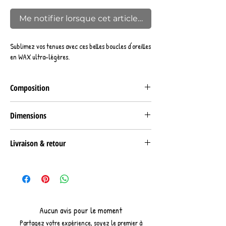
Me notifier lorsque cet article est disponible
Sublimez vos tenues avec ces belles boucles d'oreilles
en WAX ultra-légères.
Composition
Support tissu wax 100% coton.
Dimensions
8cm*8cm
Livraison & retour
RETRAIT
Retrait gratuit Click & collect sur rendez-vous à
notre stand sur les marchés nantais (44).
LIVRAISON
Aucun avis pour le moment
Livraison à domicile en Lettre suivie/Collisimo (à
Partagez votre expérience, soyez le premier à
patrtir de 2€) ou en point relais (à partir de 4.50€).