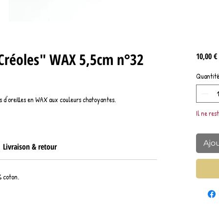
 "Créoles" WAX 5,5cm n°32
10,00 €
Quantit
s d'oreilles en WAX aux couleurs chatoyantes.
Il ne res
Ajo
Livraison & retour
% coton.