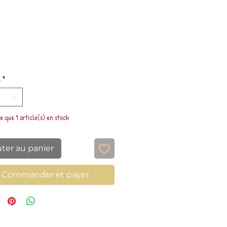
Prix
é
*
te que 1 article(s) en stock
uter au panier
Commander et payer