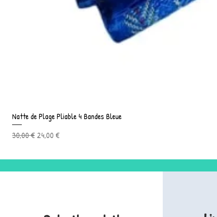
Natte de Plage Pliable 4 Bandes Bleue
Prix original
Prix promotionnel
30,00 €
24,00 €