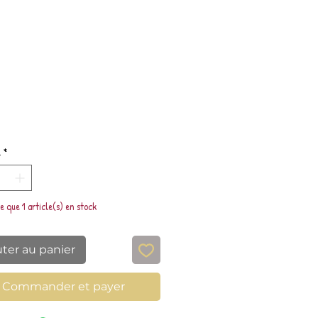
Prix
é
*
te que 1 article(s) en stock
uter au panier
Commander et payer