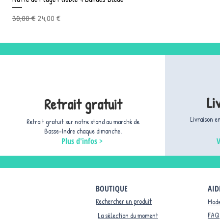
Prix original
Prix promotionnel
30,00 €
24,00 €
Li
Retrait gratuit
Livraison e
Retrait gratuit sur notre stand au marché de
Basse-Indre chaque dimanche.
Plus d'infos >
V
BOUTIQUE
AID
Rechercher un produit
Mode
FAQ
La sélection du moment