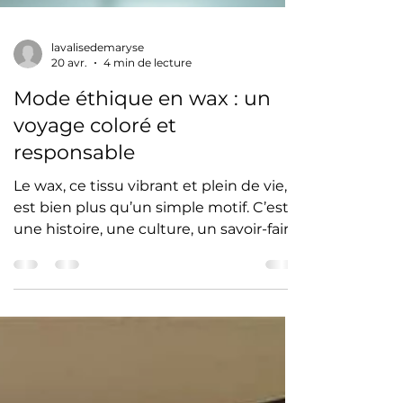
lavalisedemaryse
20 avr.
4 min de lecture
Mode éthique en wax : un
voyage coloré et
responsable
Le wax, ce tissu vibrant et plein de vie,
est bien plus qu’un simple motif. C’est
une histoire, une culture, un savoir-faire
artisanal qui traverse les continents.
Moi, j’adore plonger dans cet univers
coloré et authentique. Aujourd’hui, je
vous emmène avec moi découvrir
comment la mode éthique en wax