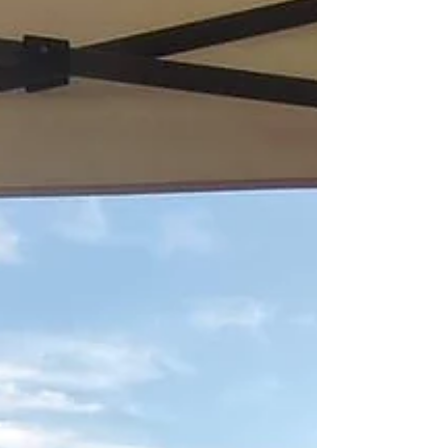
peut transformer notre manière de
consommer, tout en célébrant la
richesse de l’artisanat africain. Pourquoi
choisir la mode éthique en wax ? La
mode éthique, c’est avant tout u