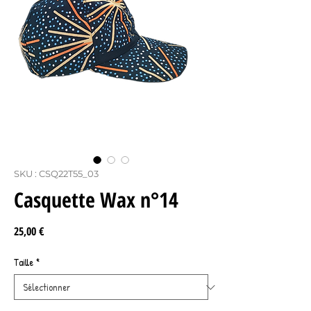
SKU : CSQ22T55_03
Casquette Wax n°14
Prix
25,00 €
Taille
*