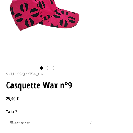
SKU : CSQ22T54_06
Casquette Wax n°9
Prix
25,00 €
Taille
*