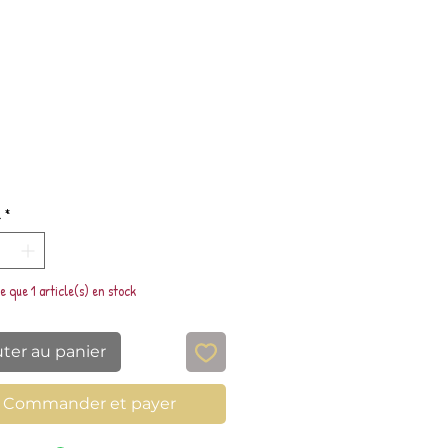
Prix
é
*
te que 1 article(s) en stock
uter au panier
Commander et payer