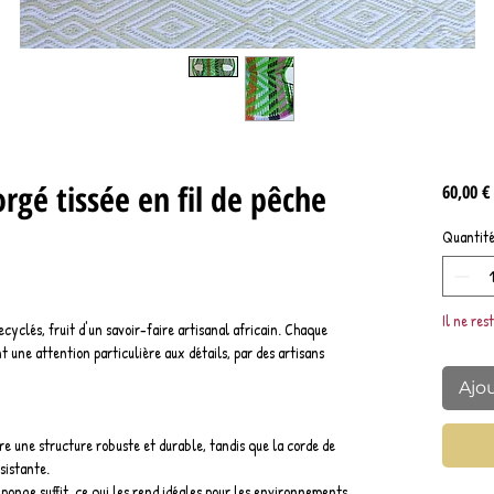
orgé tissée en fil de pêche
60,00 €
Quantit
Il ne res
recyclés, fruit d'un savoir-faire artisanal africain. Chaque
nt une attention particulière aux détails, par des artisans
Ajo
ure une structure robuste et durable, tandis que la corde de
sistante.
éponge suffit, ce qui les rend idéales pour les environnements