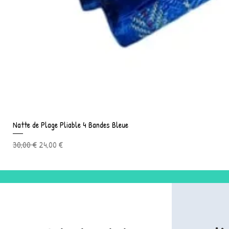
Natte de Plage Pliable 4 Bandes Bleue
Prix original
Prix promotionnel
30,00 €
24,00 €