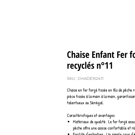
Chaise Enfant Fer f
recyclés n°11
SKU : CHADEN2411
Chaise en fer forgé tissée en fils de pêche 
pièce tissée à la main à la main, garantissa
talentueux au Sénégal.
Caractéristiques et avantages
Matériaux de qualité : Le fer forgé ass
pêche offre une assise confortable et ré
Facilité d'entretien : Un simple coup d'