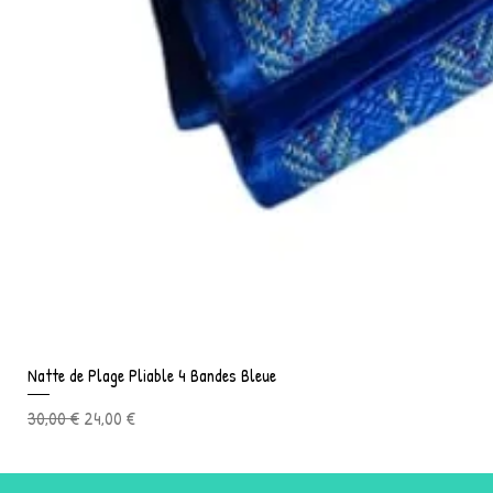
Natte de Plage Pliable 4 Bandes Bleue
Prix original
Prix promotionnel
30,00 €
24,00 €