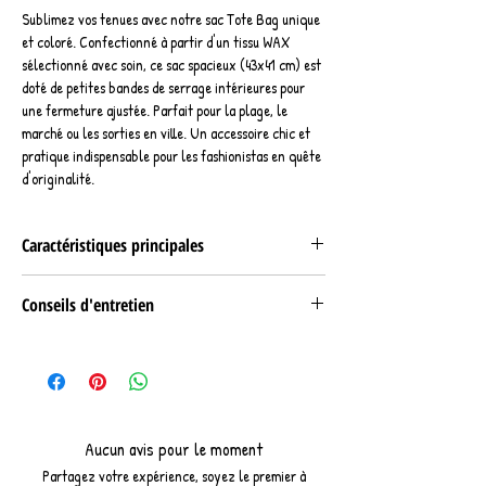
Sublimez vos tenues avec notre sac Tote Bag unique
et coloré. Confectionné à partir d'un tissu WAX
sélectionné avec soin, ce sac spacieux (43x41 cm) est
doté de petites bandes de serrage intérieures pour
une fermeture ajustée. Parfait pour la plage, le
marché ou les sorties en ville. Un accessoire chic et
pratique indispensable pour les fashionistas en quête
d'originalité.
Caractéristiques principales
Composition :
Conseils d'entretien
Tissu WAX 100% coton
Fermeture : cordons de serrage Tissu WAX
Lavable en machine à 30°
Finitions : coutures renforcées,
Dimensions :
Hauteur : 43 cm
Largeur : 41 cm
Aucun avis pour le moment
Partagez votre expérience, soyez le premier à