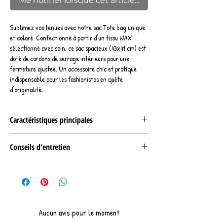
Me notifier lorsque cet article est disponible
Sublimez vos tenues avec notre sac Tote bag unique
et coloré. Confectionné à partir d'un tissu WAX
sélectionné avec soin, ce sac spacieux (43x41 cm) est
doté de cordons de serrage intérieurs pour une
fermeture ajustée. Un accessoire chic et pratique
indispensable pour les fashionistas en quête
d'originalité.
Caractéristiques principales
Composition :
Conseils d'entretien
Tissu WAX 100% coton
Fermeture : cordons de serrage Tissu WAX
Lavable en machine à 30°
Finitions : coutures renforcées,
Dimensions :
Hauteur : 43 cm
Largeur : 41 cm
Aucun avis pour le moment