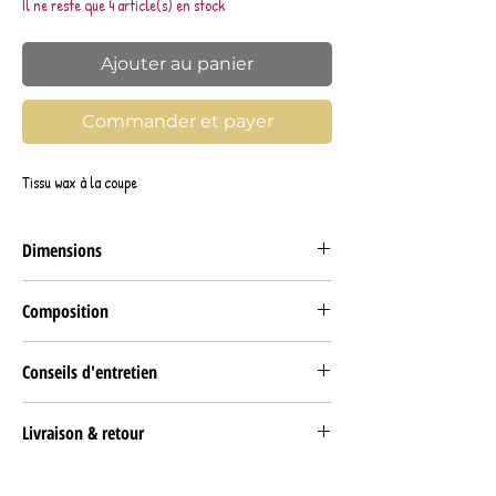
Il ne reste que 4 article(s) en stock
Ajouter au panier
Commander et payer
Tissu wax à la coupe
Dimensions
LAIZE (largeur) 118 cm
Composition
1 YARD (unité de mesure) = (+/-) 90 cm
Le wax est plié en acordéon tous les 90 cm soit par
Tissu WAX 100% coton
Yard.
Conseils d'entretien
Lavable en machine à 40° maximum.
Livraison & retour
RETRAIT