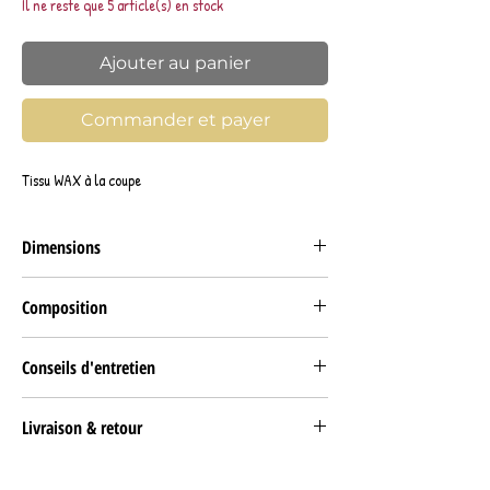
Il ne reste que 5 article(s) en stock
Ajouter au panier
Commander et payer
Tissu WAX à la coupe
Dimensions
LAIZE (largeur) 118 cm
Composition
1 YARD (unité de mesure) = (+/-) 90 cm
Le wax est plié en acordéon tous les 90 cm soit par
Tissu Wax 100% coton
Yard.
Conseils d'entretien
Lavable en machine à 40° maximum.
Livraison & retour
RETRAIT