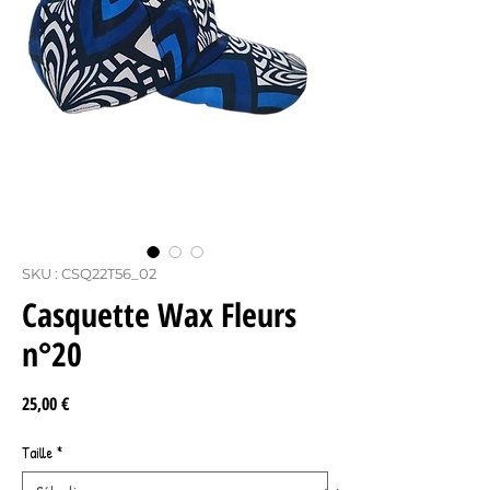
SKU : CSQ22T56_02
Casquette Wax Fleurs
n°20
Prix
25,00 €
Taille
*